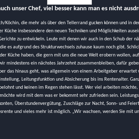
uch unser Chef, viel besser kann man es nicht ausd
h/Köchin, die mehr als über den Tellerrand gucken können und in der
er Küche insbesondere den neuen Techniken und Möglichkeiten ause
 Gerichte zu entwickeln. Leute mit denen wir auch in den Schub der n
 die es aufgrund des Strukturwechsels zuhause kaum noch gibt. Schli
 der Küche haben, die gern mit uns die neue Welt erobern wollen, auf 
wir mindestens ein nächstes Jahrzehnt zusammenbleiben, dafür geb
über das hinaus geht, was allgemein von einem Arbeitgeber erwarte
instellung, Leitungsfunktion und Absicherung bis ins Rentenalter. Ga
 belohnt und keinen im Regen stehen lässt. Wer viel arbeiten möchte, 
möchte wird mit dem was er bekommt sehr zufrieden sein. Leistung
onten, Überstundenvergütung, Zuschläge zur Nacht, Sonn- und Feierta
srente und vieles mehr ist möglich. „Wir wachsen, werden Sie mit u